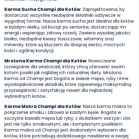
Karma Sucha Champi dla Kotów
: Zaprojektowana, by
dostarczać wszystkie niezbędne składniki odżywcze w
wygodnej formie. Nasza karma sucha jest idealna dla kotów
w każdym wieku, od kociąt po seniorów, dostarczając im
energii i wspierając zdrowy rozwój. Zawiera wysokiej jakości
białko, niezbędne kwasy tłuszczowe, witaminy oraz
minerały, które są kluczem do lśniącej sierści, mocnych
kości i ogólnej kondycji.
Mrożona Karma Champi dla Kotów
: Nowoczesne
rozwiązanie dla właścicieli, którzy chcą oferować swoim
kotom posiłki jak najbliżej ich naturalnej diety. Mrożona
karma od Champi jest bogata w świeże mięso, ryby i inne
wysokojakościowe składniki, które zapewniają maksymalną
przyswajalność i satysfakcję nawet dla najbardziej
wybrednych kotów.
Karma Mokra Champi dla Kotów
: Nasza karma mokra to
połączenie smaku i zdrowia w każdym kęsie. Bogata w
soczyste kawałki mięsa lub ryby, z dodatkiem warzyw i ziół,
jest nie tylko smakowitym, ale i kompletnym posiłkiem.
Karma mokra od Champi jest doskonałym wyborem dla
kotów, które potrzebują dodatkowego nawilżenia w swojej